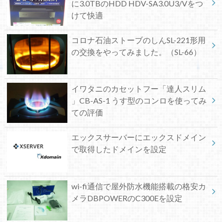
に3.0TBのHDD HDV-SA3.0U3/Vをつ
けて快適
コロナ石油ストーブのしんSL-221形用
の交換をやってみました。（SL-66）
イワタニのカセットフー「達人スリム
」CB-AS-1 うす型のコンロを使ってみ
ての評価
エックスサーバーにエックスドメイン
で取得したドメインを設定
wi-fi通信で屋外防水機能搭載の格安カ
メラDBPOWERのC300Eを設定