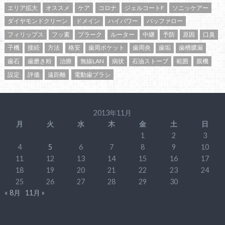
エリア拡大
オススメ
ケア
コロナ
ジェルコートF
ソニッケアー
ダイヤモンドクリーン
ドメイン
ハイパワー
バッファロー
フィリップス
フッ素
プラーク
ルーター
中継
予防
原因
口臭
子機
接続
方法
格安
歯周ポケット
歯周炎
歯垢
歯槽膿漏
歯石
歯磨き粉
治療
無線LAN
病状
石油ストーブ
範囲
親機
設定
評価
遠距離
電動歯ブラシ
2013年11月
月
火
水
木
金
土
日
1
2
3
4
5
6
7
8
9
10
11
12
13
14
15
16
17
18
19
20
21
22
23
24
25
26
27
28
29
30
« 8月
11月 »