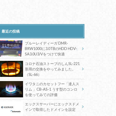
最近の投稿
ブルーレイディーガ DMR-
BRW1000に3.0TBのHDD HDV-
SA3.0U3/Vをつけて快適
コロナ石油ストーブのしんSL-221
形用の交換をやってみました。
（SL-66）
イワタニのカセットフー「達人ス
リム 」CB-AS-1 うす型のコンロ
を使ってみての評価
エックスサーバーにエックスドメ
インで取得したドメインを設定