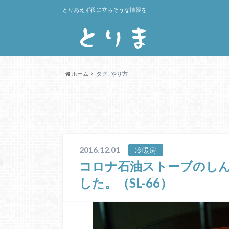
とりあえず役に立ちそうな情報を
ホーム
タグ : やり方
2016.12.01
冷暖房
コロナ石油ストーブのしんS
した。（SL-66）