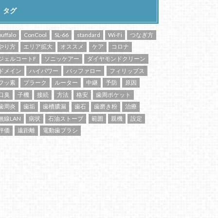
タグ
buffalo
ConCool
SL-66
standard
Wi-Fi
つなぎ方
やり方
エリア拡大
オススメ
ケア
コロナ
ジェルコートF
ソニッケアー
ダイヤモンドクリーン
ドメイン
ハイパワー
バッファロー
フィリップス
フッ素
プラーク
ルーター
中継
予防
原因
口臭
子機
接続
方法
格安
歯周ポケット
歯周炎
歯垢
歯槽膿漏
歯石
歯磨き粉
治療
無線LAN
病状
石油ストーブ
範囲
親機
設定
評価
遠距離
電動歯ブラシ