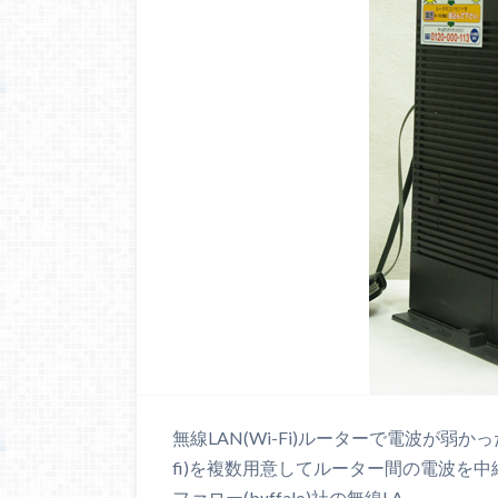
無線LAN(Wi-Fi)ルーターで電波が弱
fi)を複数用意してルーター間の電波を
ファロー(buffalo)社の無線LA…