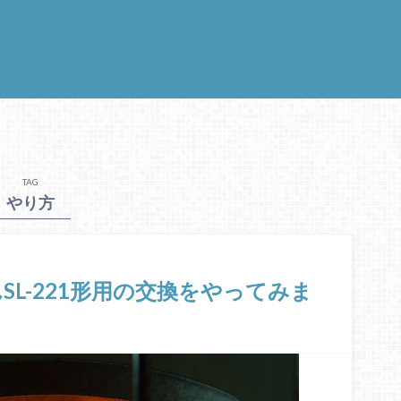
TAG
やり方
L-221形用の交換をやってみま