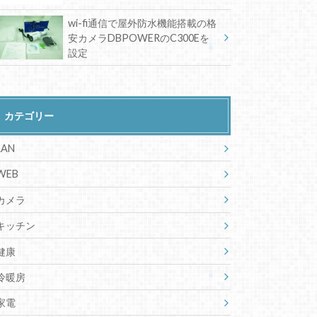
wi-fi通信で屋外防水機能搭載の格
安カメラDBPOWERのC300Eを
設定
カテゴリー
LAN
WEB
カメラ
キッチン
健康
冷暖房
家電