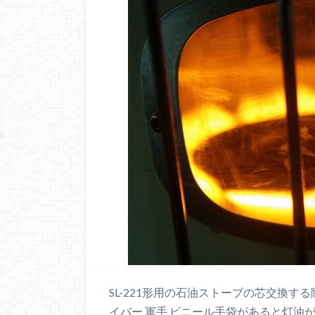
SL-221形用の石油ストーブの芯交換す
イバー 軍手 ビニール手袋があると灯油