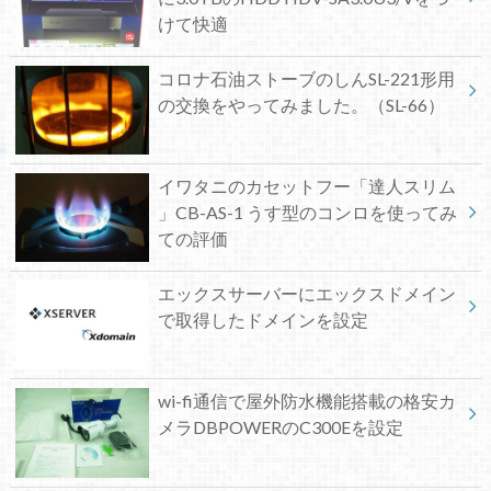
けて快適
コロナ石油ストーブのしんSL-221形用
の交換をやってみました。（SL-66）
イワタニのカセットフー「達人スリム
」CB-AS-1 うす型のコンロを使ってみ
ての評価
エックスサーバーにエックスドメイン
で取得したドメインを設定
wi-fi通信で屋外防水機能搭載の格安カ
メラDBPOWERのC300Eを設定