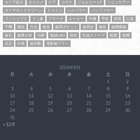
エリア拡大
オススメ
ケア
コロナ
ジェルコートF
ソニッケアー
ダイヤモンドクリーン
ドメイン
ハイパワー
バッファロー
フィリップス
フッ素
プラーク
ルーター
中継
予防
原因
口臭
子機
接続
方法
格安
歯周ポケット
歯周炎
歯垢
歯槽膿漏
歯石
歯磨き粉
治療
無線LAN
病状
石油ストーブ
範囲
親機
設定
評価
遠距離
電動歯ブラシ
2026年8月
月
火
水
木
金
土
日
1
2
3
4
5
6
7
8
9
10
11
12
13
14
15
16
17
18
19
20
21
22
23
24
25
26
27
28
29
30
31
« 12月