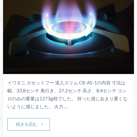
イワタニ カセットフー 達人スリム CB-AS-1の内容 寸法は
幅、33.8センチ 奥行き、27.2センチ 高さ、8.4センチ コン
ロのみの重量は1273g程でした。 持った感じあまり重くな
いように感じました。 火力 …
続きを読む