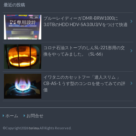
最近の投稿
ブルーレイディーガ DMR-BRW1000に
3.0TBのHDD HDV-SA3.0U3/Vをつけて快適
コロナ石油ストーブのしんSL-221形用の交
換をやってみました。（SL-66）
イワタニのカセットフー「達人スリム 」
CB-AS-1 うす型のコンロを使ってみての評
価
ホーム
お問合せ
©Copyright2026
torima
.All Rights Reserved.