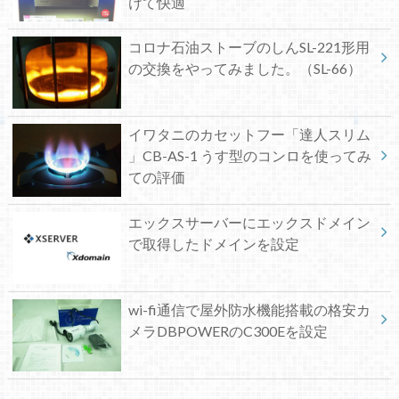
けて快適
コロナ石油ストーブのしんSL-221形用
の交換をやってみました。（SL-66）
イワタニのカセットフー「達人スリム
」CB-AS-1 うす型のコンロを使ってみ
ての評価
エックスサーバーにエックスドメイン
で取得したドメインを設定
wi-fi通信で屋外防水機能搭載の格安カ
メラDBPOWERのC300Eを設定