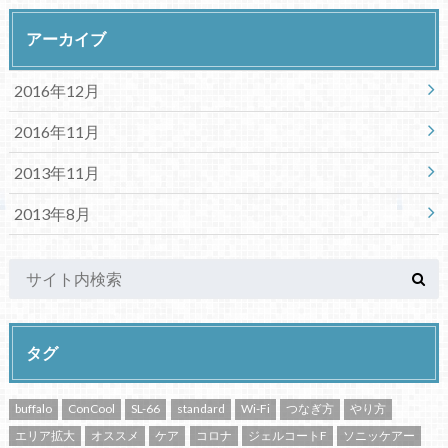
アーカイブ
2016年12月
2016年11月
2013年11月
2013年8月
タグ
buffalo
ConCool
SL-66
standard
Wi-Fi
つなぎ方
やり方
エリア拡大
オススメ
ケア
コロナ
ジェルコートF
ソニッケアー