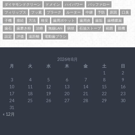
ダイヤモンドクリーン
ドメイン
ハイパワー
バッファロー
フィリップス
フッ素
プラーク
ルーター
中継
予防
原因
口臭
子機
接続
方法
格安
歯周ポケット
歯周炎
歯垢
歯槽膿漏
歯石
歯磨き粉
治療
無線LAN
病状
石油ストーブ
範囲
親機
設定
評価
遠距離
電動歯ブラシ
2026年8月
月
火
水
木
金
土
日
1
2
3
4
5
6
7
8
9
10
11
12
13
14
15
16
17
18
19
20
21
22
23
24
25
26
27
28
29
30
31
« 12月