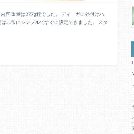
Vの内容 重量は277g程でした。 ディーガに外付けハ
続 接続は非常にシンプルですぐに設定できました。 スタ