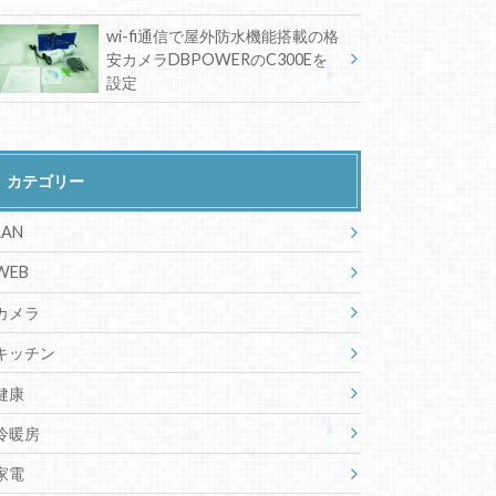
wi-fi通信で屋外防水機能搭載の格
安カメラDBPOWERのC300Eを
設定
カテゴリー
LAN
WEB
カメラ
キッチン
健康
冷暖房
家電