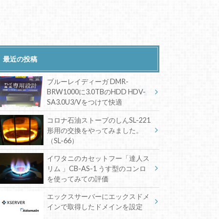
最近の投稿
ブルーレイディーガ DMR-
BRW1000に3.0TBのHDD HDV-
SA3.0U3/Vをつけて快適
コロナ石油ストーブのしんSL-221
形用の交換をやってみました。
（SL-66）
イワタニのカセットフー「達人ス
リム 」CB-AS-1 うす型のコンロ
を使ってみての評価
エックスサーバーにエックスドメ
インで取得したドメインを設定