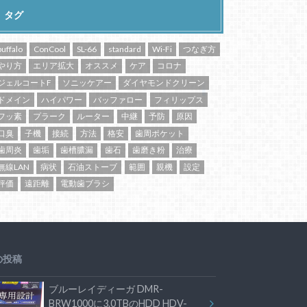
タグ
buffalo
ConCool
SL-66
standard
Wi-Fi
つなぎ方
やり方
エリア拡大
オススメ
ケア
コロナ
ジェルコートF
ソニッケアー
ダイヤモンドクリーン
ドメイン
ハイパワー
バッファロー
フィリップス
フッ素
プラーク
ルーター
中継
予防
原因
口臭
子機
接続
方法
格安
歯周ポケット
歯周炎
歯垢
歯槽膿漏
歯石
歯磨き粉
治療
無線LAN
病状
石油ストーブ
範囲
親機
設定
評価
遠距離
電動歯ブラシ
の投稿
ブルーレイディーガ DMR-
BRW1000に3.0TBのHDD HDV-