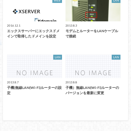
WEB
LAN
2016.12.1
2013.8.3
エックスサーバーにエックスドメ
モデムとルーターをLANケーブル
インで取得したドメインを設定
で接続
LAN
LAN
2013.8.7
2013.8.8
子機)無線LAN(Wi-Fi)ルーターの設
子機）無線LAN(Wi-Fi)ルーターの
定
バージョンを最新に変更