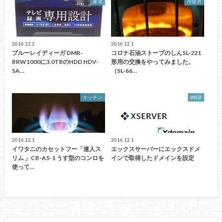
家電
冷暖房
2016.12.2
2016.12.1
ブルーレイディーガ DMR-
コロナ石油ストーブのしんSL-221
BRW1000に3.0TBのHDD HDV-
形用の交換をやってみました。
SA…
（SL-66…
キッチン
WEB
2016.12.1
2016.12.1
イワタニのカセットフー「達人ス
エックスサーバーにエックスドメ
リム 」CB-AS-1 うす型のコンロを
インで取得したドメインを設定
使って…