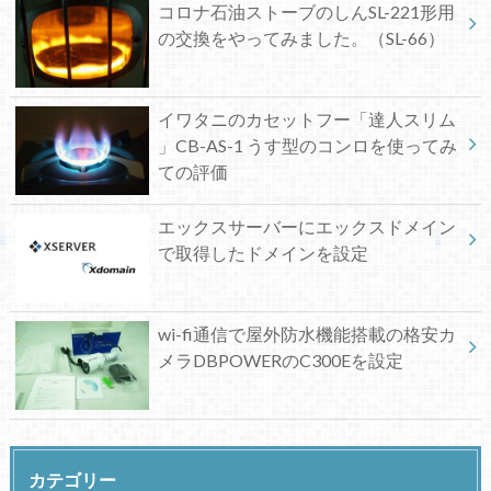
コロナ石油ストーブのしんSL-221形用
の交換をやってみました。（SL-66）
イワタニのカセットフー「達人スリム
」CB-AS-1 うす型のコンロを使ってみ
ての評価
エックスサーバーにエックスドメイン
で取得したドメインを設定
wi-fi通信で屋外防水機能搭載の格安カ
メラDBPOWERのC300Eを設定
カテゴリー