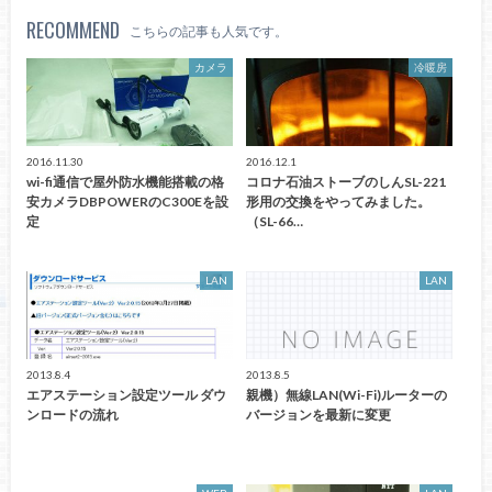
RECOMMEND
こちらの記事も人気です。
カメラ
冷暖房
2016.11.30
2016.12.1
wi-fi通信で屋外防水機能搭載の格
コロナ石油ストーブのしんSL-221
安カメラDBPOWERのC300Eを設
形用の交換をやってみました。
定
（SL-66…
LAN
LAN
2013.8.4
2013.8.5
エアステーション設定ツール ダウ
親機）無線LAN(Wi-Fi)ルーターの
ンロードの流れ
バージョンを最新に変更