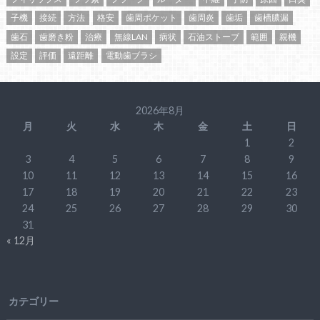
子機
接続
方法
格安
歯周ポケット
歯周炎
歯垢
歯槽膿漏
歯石
歯磨き粉
治療
無線LAN
病状
石油ストーブ
範囲
親機
設定
評価
遠距離
電動歯ブラシ
2026年8月
月
火
水
木
金
土
日
1
2
3
4
5
6
7
8
9
10
11
12
13
14
15
16
17
18
19
20
21
22
23
24
25
26
27
28
29
30
31
« 12月
カテゴリー