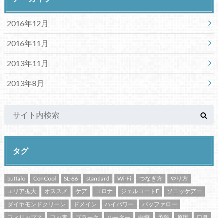
2016年12月
2016年11月
2013年11月
2013年8月
タグ
buffalo
ConCool
SL-66
standard
Wi-Fi
つなぎ方
やり方
エリア拡大
オススメ
ケア
コロナ
ジェルコートF
ソニッケアー
ダイヤモンドクリーン
ドメイン
ハイパワー
バッファロー
フィリップス
フッ素
プラーク
ルーター
中継
予防
原因
口臭