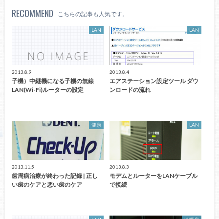
RECOMMEND
こちらの記事も人気です。
LAN
LAN
2013.8.9
2013.8.4
子機）中継機になる子機の無線
エアステーション設定ツール ダウ
LAN(Wi-Fi)ルーターの設定
ンロードの流れ
健康
LAN
2013.11.5
2013.8.3
歯周病治療が終わった記録 | 正し
モデムとルーターをLANケーブル
い歯のケアと悪い歯のケア
で接続