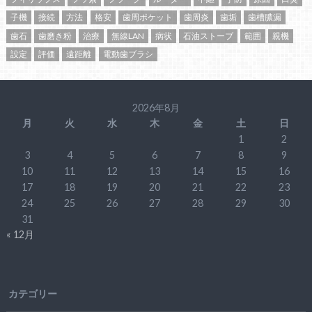
子機
接続
方法
格安
歯周ポケット
歯周炎
歯垢
歯槽膿漏
歯石
歯磨き粉
治療
無線LAN
病状
石油ストーブ
範囲
親機
設定
評価
遠距離
電動歯ブラシ
2026年8月
月
火
水
木
金
土
日
1
2
3
4
5
6
7
8
9
10
11
12
13
14
15
16
17
18
19
20
21
22
23
24
25
26
27
28
29
30
31
« 12月
カテゴリー