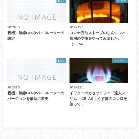
LAN
冷暖房
2013.8.6
2016.12.1
親機）無線LAN(Wi-Fi)ルーターの
コロナ石油ストーブのしんSL-221
設定
形用の交換をやってみました。
（SL-66…
LAN
キッチン
2013.8.5
2016.12.1
親機）無線LAN(Wi-Fi)ルーターの
イワタニのカセットフー「達人ス
バージョンを最新に変更
リム 」CB-AS-1 うす型のコンロを
使って…