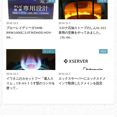
家電
冷暖房
2016.12.2
2016.12.1
ブルーレイディーガ DMR-
コロナ石油ストーブのしんSL-221
BRW1000に3.0TBのHDD HDV-
形用の交換をやってみました。
SA…
（SL-66…
キッチン
WEB
2016.12.1
2016.12.1
イワタニのカセットフー「達人ス
エックスサーバーにエックスドメ
リム 」CB-AS-1 うす型のコンロを
インで取得したドメインを設定
使って…