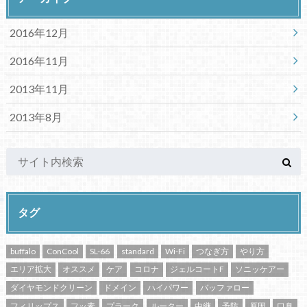
2016年12月
2016年11月
2013年11月
2013年8月
タグ
buffalo
ConCool
SL-66
standard
Wi-Fi
つなぎ方
やり方
エリア拡大
オススメ
ケア
コロナ
ジェルコートF
ソニッケアー
ダイヤモンドクリーン
ドメイン
ハイパワー
バッファロー
フィリップス
フッ素
プラーク
ルーター
中継
予防
原因
口臭