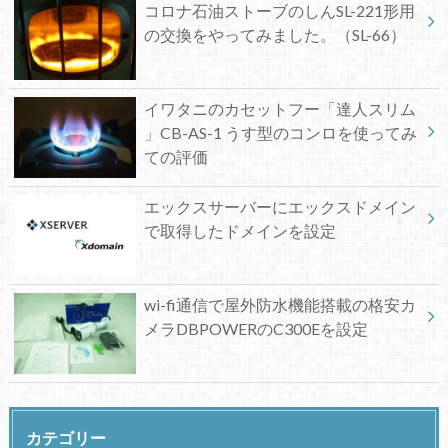
コロナ石油ストーブのしんSL-221形用
の交換をやってみました。（SL-66）
イワタニのカセットフー「達人スリム
」CB-AS-1 うす型のコンロを使ってみ
ての評価
エックスサーバーにエックスドメイン
で取得したドメインを設定
wi-fi通信で屋外防水機能搭載の格安カ
メラDBPOWERのC300Eを設定
カテゴリー