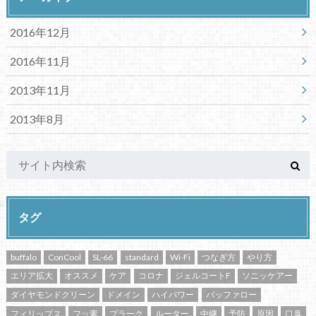
2016年12月
2016年11月
2013年11月
2013年8月
タグ
buffalo
ConCool
SL-66
standard
Wi-Fi
つなぎ方
やり方
エリア拡大
オススメ
ケア
コロナ
ジェルコートF
ソニッケアー
ダイヤモンドクリーン
ドメイン
ハイパワー
バッファロー
フィリップス
フッ素
プラーク
ルーター
中継
予防
原因
口臭