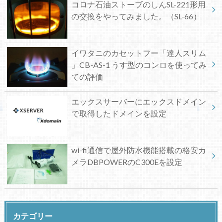
コロナ石油ストーブのしんSL-221形用
の交換をやってみました。（SL-66）
イワタニのカセットフー「達人スリム
」CB-AS-1 うす型のコンロを使ってみ
ての評価
エックスサーバーにエックスドメイン
で取得したドメインを設定
wi-fi通信で屋外防水機能搭載の格安カ
メラDBPOWERのC300Eを設定
カテゴリー