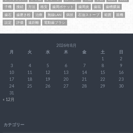
子機
接続
方法
格安
歯周ポケット
歯周炎
歯垢
歯槽膿漏
歯石
歯磨き粉
治療
無線LAN
病状
石油ストーブ
範囲
親機
設定
評価
遠距離
電動歯ブラシ
2026年8月
月
火
水
木
金
土
日
1
2
3
4
5
6
7
8
9
10
11
12
13
14
15
16
17
18
19
20
21
22
23
24
25
26
27
28
29
30
31
« 12月
カテゴリー