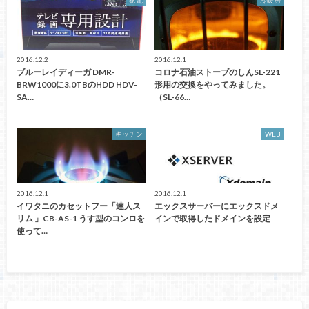
家電
冷暖房
2016.12.2
2016.12.1
ブルーレイディーガ DMR-
コロナ石油ストーブのしんSL-221
BRW1000に3.0TBのHDD HDV-
形用の交換をやってみました。
SA…
（SL-66…
キッチン
WEB
2016.12.1
2016.12.1
イワタニのカセットフー「達人ス
エックスサーバーにエックスドメ
リム 」CB-AS-1 うす型のコンロを
インで取得したドメインを設定
使って…