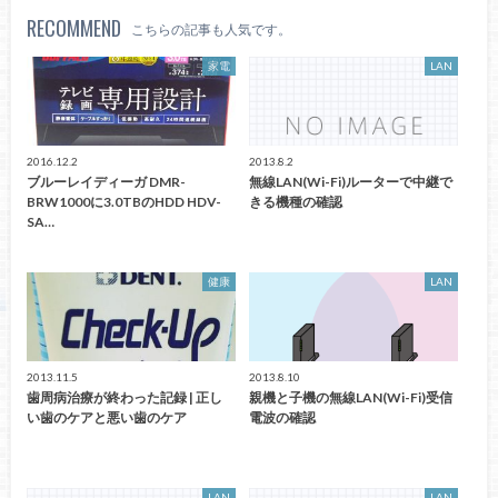
RECOMMEND
こちらの記事も人気です。
家電
LAN
2016.12.2
2013.8.2
ブルーレイディーガ DMR-
無線LAN(Wi-Fi)ルーターで中継で
BRW1000に3.0TBのHDD HDV-
きる機種の確認
SA…
健康
LAN
2013.11.5
2013.8.10
歯周病治療が終わった記録 | 正し
親機と子機の無線LAN(Wi-Fi)受信
い歯のケアと悪い歯のケア
電波の確認
LAN
LAN