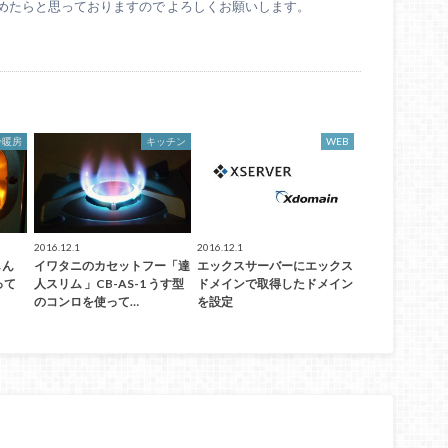
めたらと思っておりますので よろしくお願いします。
冷暖房
キッチン
WEB
2016.12.1
2016.12.1
しん
イワタニのカセットフー「達
エックスサーバーにエックス
って
人スリム 」CB-AS-1 うす型
ドメインで取得したドメイン
のコンロを使って…
を設定