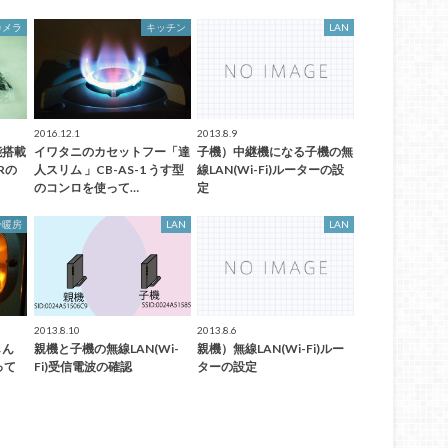
カメラ
キッチン
LAN
2016.12.1
2013.8.9
能搭載
イワタニのカセットフー「達
子機）中継機になる子機の無
Rの
人スリム 」CB-AS-1 うす型
線LAN(Wi-Fi)ルーターの設
のコンロを使って…
定
冷暖房
LAN
LAN
2013.8.10
2013.8.6
しん
親機と子機の無線LAN(Wi-
親機）無線LAN(Wi-Fi)ルー
って
Fi)受信電波の確認
ターの設定