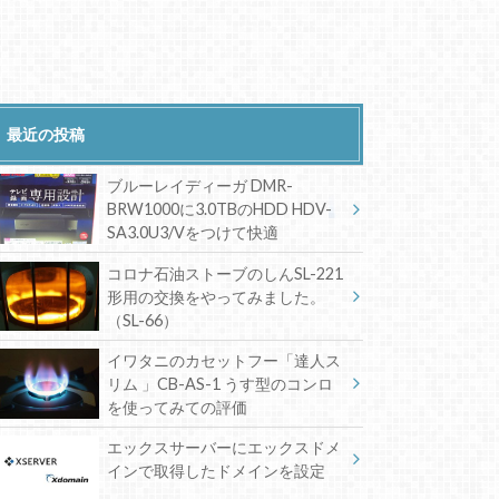
最近の投稿
ブルーレイディーガ DMR-
BRW1000に3.0TBのHDD HDV-
SA3.0U3/Vをつけて快適
コロナ石油ストーブのしんSL-221
形用の交換をやってみました。
（SL-66）
イワタニのカセットフー「達人ス
リム 」CB-AS-1 うす型のコンロ
を使ってみての評価
エックスサーバーにエックスドメ
インで取得したドメインを設定