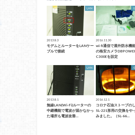
LAN
2013.8.3
2016.11.30
モデムとルーターをLANケー
wi-fi通信で屋外防水機
ブルで接続
の格安カメラDBPOWE
C300Eを設定
LAN
2013.8.1
2016.12.1
無線LAN(Wi-Fi)ルーターの
コロナ石油ストーブの
中継機能で電波が届かなかっ
SL-221形用の交換をや
た場所も電波改善…
みました。（SL-66…