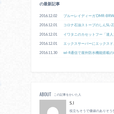
の最新記事
2016.12.02
ブルーレイディーガ DMR-BRW10
2016.12.01
コロナ石油ストーブのしんSL-2
2016.12.01
イワタニのカセットフー「達人ス
2016.12.01
エックスサーバーにエックスド
2016.11.30
wi-fi通信で屋外防水機能搭載の
ABOUT
この記事をかいた人
S.I
役立ちそうで価値のありそう