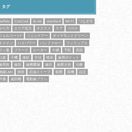
タグ
buffalo
ConCool
SL-66
standard
Wi-Fi
つなぎ方
やり方
エリア拡大
オススメ
ケア
コロナ
ジェルコートF
ソニッケアー
ダイヤモンドクリーン
ドメイン
ハイパワー
バッファロー
フィリップス
フッ素
プラーク
ルーター
中継
予防
原因
口臭
子機
接続
方法
格安
歯周ポケット
歯周炎
歯垢
歯槽膿漏
歯石
歯磨き粉
治療
無線LAN
病状
石油ストーブ
範囲
親機
設定
評価
遠距離
電動歯ブラシ