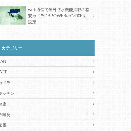
wi-fi通信で屋外防水機能搭載の格
安カメラDBPOWERのC300Eを
設定
カテゴリー
LAN
WEB
カメラ
キッチン
健康
冷暖房
家電