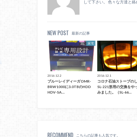
して下さい。 色々な方達と絡
NEW POST
最新の記事
家電
2016.12.2
2016.12.1
ブルーレイディーガ DMR-
コロナ石油ストーブの
BRW1000に3.0TBのHDD
SL-221形用の交換をや
HDV-SA…
みました。（SL-66…
RECOMMEND
こちらの記事も人気です。