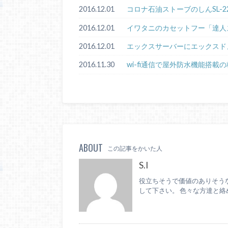
2016.12.01
コロナ石油ストーブのしんSL-2
2016.12.01
イワタニのカセットフー「達人ス
2016.12.01
エックスサーバーにエックスド
2016.11.30
wi-fi通信で屋外防水機能搭載の
ABOUT
この記事をかいた人
S.I
役立ちそうで価値のありそう
して下さい。 色々な方達と絡