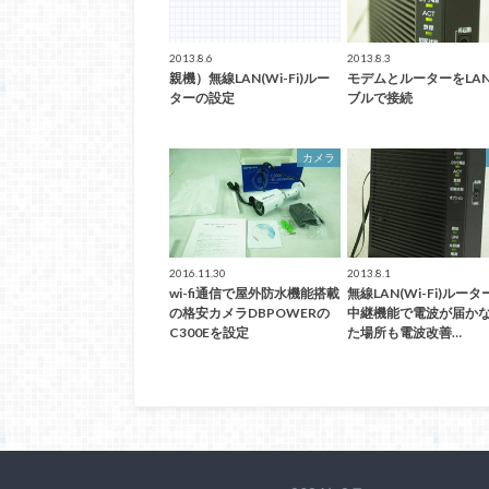
2013.8.6
2013.8.3
親機）無線LAN(Wi-Fi)ルー
モデムとルーターをLA
ターの設定
ブルで接続
カメラ
2016.11.30
2013.8.1
wi-fi通信で屋外防水機能搭載
無線LAN(Wi-Fi)ルー
の格安カメラDBPOWERの
中継機能で電波が届か
C300Eを設定
た場所も電波改善…