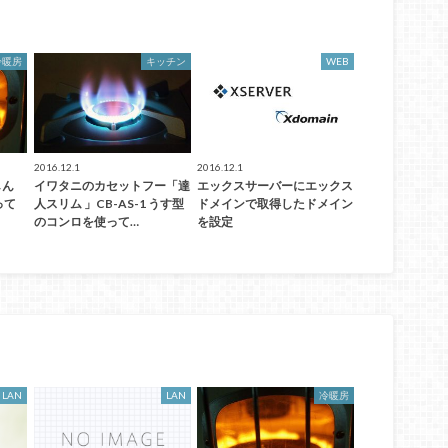
冷暖房
キッチン
WEB
2016.12.1
2016.12.1
しん
イワタニのカセットフー「達
エックスサーバーにエックス
って
人スリム 」CB-AS-1 うす型
ドメインで取得したドメイン
のコンロを使って…
を設定
LAN
LAN
冷暖房