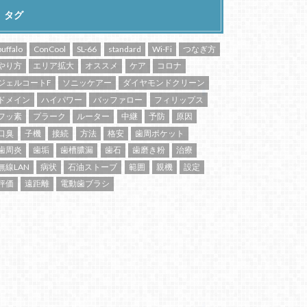
タグ
buffalo
ConCool
SL-66
standard
Wi-Fi
つなぎ方
やり方
エリア拡大
オススメ
ケア
コロナ
ジェルコートF
ソニッケアー
ダイヤモンドクリーン
ドメイン
ハイパワー
バッファロー
フィリップス
フッ素
プラーク
ルーター
中継
予防
原因
口臭
子機
接続
方法
格安
歯周ポケット
歯周炎
歯垢
歯槽膿漏
歯石
歯磨き粉
治療
無線LAN
病状
石油ストーブ
範囲
親機
設定
評価
遠距離
電動歯ブラシ