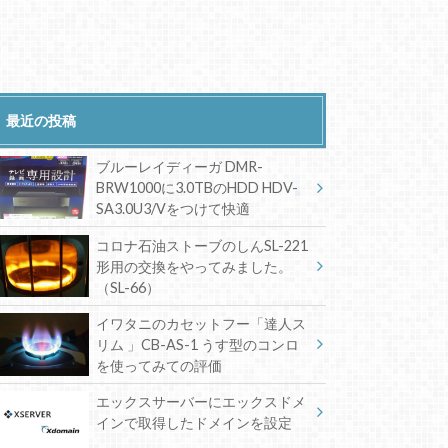
最近の投稿
ブルーレイディーガ DMR-
BRW1000に3.0TBのHDD HDV-
SA3.0U3/Vをつけて快適
コロナ石油ストーブのしんSL-221
形用の交換をやってみました。
（SL-66）
イワタニのカセットフー「達人ス
リム 」CB-AS-1 うす型のコンロ
を使ってみての評価
エックスサーバーにエックスドメ
インで取得したドメインを設定