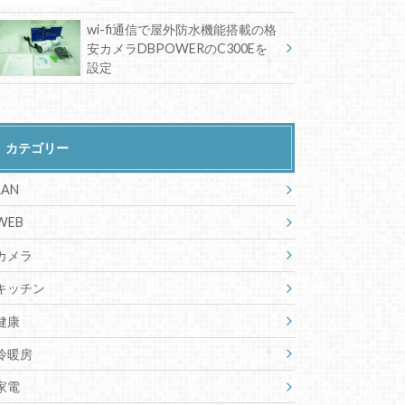
wi-fi通信で屋外防水機能搭載の格
安カメラDBPOWERのC300Eを
設定
カテゴリー
LAN
WEB
カメラ
キッチン
健康
冷暖房
家電