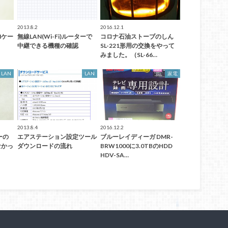
2013.8.2
2016.12.1
Nケー
無線LAN(Wi-Fi)ルーターで
コロナ石油ストーブのしん
中継できる機種の確認
SL-221形用の交換をやって
みました。（SL-66…
LAN
LAN
家電
2013.8.4
2016.12.2
ターの
エアステーション設定ツール
ブルーレイディーガ DMR-
なかっ
ダウンロードの流れ
BRW1000に3.0TBのHDD
HDV-SA…