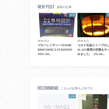
NEW POST
最新の記事
家電
2016.12.2
2016.12.1
ブルーレイディーガ DMR-
コロナ石油ストーブの
BRW1000に3.0TBのHDD
SL-221形用の交換をや
HDV-SA…
みました。（SL-66…
RECOMMEND
こちらの記事も人気です。
LAN