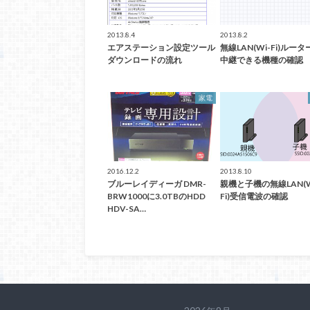
2013.8.4
2013.8.2
エアステーション設定ツール
無線LAN(Wi-Fi)ルー
ダウンロードの流れ
中継できる機種の確認
家電
2016.12.2
2013.8.10
ブルーレイディーガ DMR-
親機と子機の無線LAN(W
BRW1000に3.0TBのHDD
Fi)受信電波の確認
HDV-SA…