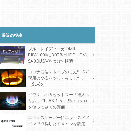
最近の投稿
ブルーレイディーガ DMR-
BRW1000に3.0TBのHDD HDV-
SA3.0U3/Vをつけて快適
コロナ石油ストーブのしんSL-221
形用の交換をやってみました。
（SL-66）
イワタニのカセットフー「達人ス
リム 」CB-AS-1 うす型のコンロ
を使ってみての評価
エックスサーバーにエックスドメ
インで取得したドメインを設定