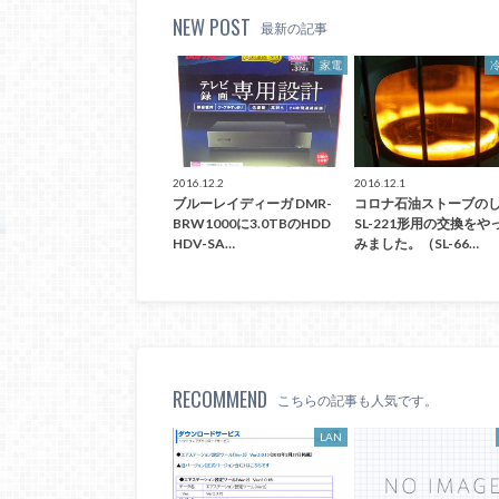
NEW POST
最新の記事
家電
2016.12.2
2016.12.1
ブルーレイディーガ DMR-
コロナ石油ストーブの
BRW1000に3.0TBのHDD
SL-221形用の交換をや
HDV-SA…
みました。（SL-66…
RECOMMEND
こちらの記事も人気です。
LAN