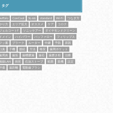
タグ
buffalo
ConCool
SL-66
standard
Wi-Fi
つなぎ方
やり方
エリア拡大
オススメ
ケア
コロナ
ジェルコートF
ソニッケアー
ダイヤモンドクリーン
ドメイン
ハイパワー
バッファロー
フィリップス
フッ素
プラーク
ルーター
中継
予防
原因
口臭
子機
接続
方法
格安
歯周ポケット
歯周炎
歯垢
歯槽膿漏
歯石
歯磨き粉
治療
無線LAN
病状
石油ストーブ
範囲
親機
設定
評価
遠距離
電動歯ブラシ