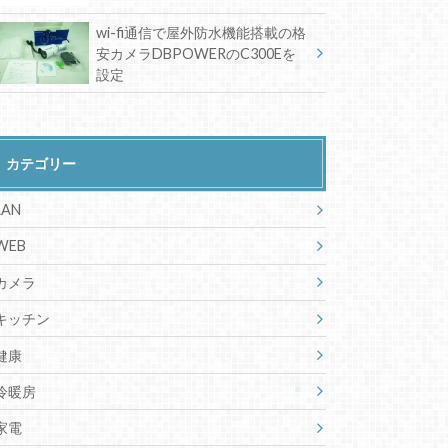
wi-fi通信で屋外防水機能搭載の格
安カメラDBPOWERのC300Eを
設定
カテゴリー
LAN
WEB
カメラ
キッチン
健康
冷暖房
家電