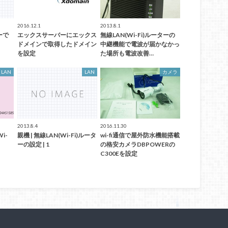
2016.12.1
2013.8.1
ターで
エックスサーバーにエックス
無線LAN(Wi-Fi)ルーターの
ドメインで取得したドメイン
中継機能で電波が届かなかっ
を設定
た場所も電波改善…
LAN
LAN
カメラ
2013.8.4
2016.11.30
i-
親機 | 無線LAN(Wi-Fi)ルータ
wi-fi通信で屋外防水機能搭載
ーの設定 | 1
の格安カメラDBPOWERの
C300Eを設定