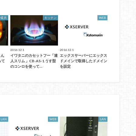
冷暖房
キッチン
WEB
2016.12.1
2016.12.1
しん
イワタニのカセットフー「達
エックスサーバーにエックス
って
人スリム 」CB-AS-1 うす型
ドメインで取得したドメイン
のコンロを使って…
を設定
LAN
WEB
LAN