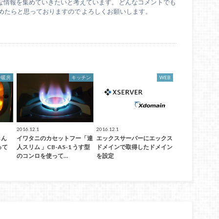
な情報を集めていきたいと考えています。 どんなコメントでも
めたらと思っておりますので よろしくお願いします。
冷暖房
キッチン
WEB
2016.12.1
2016.12.1
しん
イワタニのカセットフー「達
エックスサーバーにエックス
って
人スリム 」CB-AS-1 うす型
ドメインで取得したドメイン
のコンロを使って…
を設定