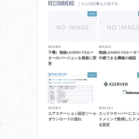
RECOMMEND
こちらの記事も人気です。
LAN
2013.8.8
2013.8.2
子機）無線LAN(Wi-Fi)ルー
無線LAN(Wi-Fi)ルー
ターのバージョンを最新に変
中継できる機種の確認
更
LAN
2013.8.4
2016.12.1
エアステーション設定ツール
エックスサーバーにエ
ダウンロードの流れ
ドメインで取得したド
を設定