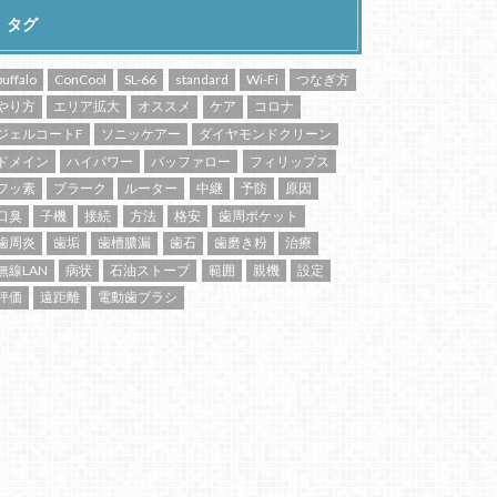
タグ
buffalo
ConCool
SL-66
standard
Wi-Fi
つなぎ方
やり方
エリア拡大
オススメ
ケア
コロナ
ジェルコートF
ソニッケアー
ダイヤモンドクリーン
ドメイン
ハイパワー
バッファロー
フィリップス
フッ素
プラーク
ルーター
中継
予防
原因
口臭
子機
接続
方法
格安
歯周ポケット
歯周炎
歯垢
歯槽膿漏
歯石
歯磨き粉
治療
無線LAN
病状
石油ストーブ
範囲
親機
設定
評価
遠距離
電動歯ブラシ