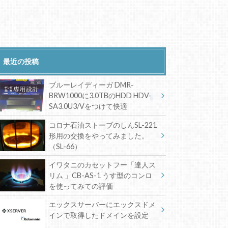
最近の投稿
ブルーレイディーガ DMR-
BRW1000に3.0TBのHDD HDV-
SA3.0U3/Vをつけて快適
コロナ石油ストーブのしんSL-221
形用の交換をやってみました。
（SL-66）
イワタニのカセットフー「達人ス
リム 」CB-AS-1 うす型のコンロ
を使ってみての評価
エックスサーバーにエックスドメ
インで取得したドメインを設定