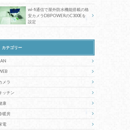
wi-fi通信で屋外防水機能搭載の格
安カメラDBPOWERのC300Eを
設定
カテゴリー
LAN
WEB
カメラ
キッチン
健康
冷暖房
家電