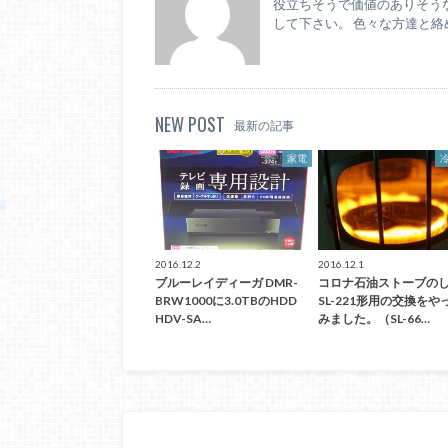
役立ちそうで価値のありそう
して下さい。 色々な方達と絡
NEW POST
最新の記事
家電
2016.12.2
2016.12.1
ブルーレイディーガ DMR-
コロナ石油ストーブの
BRW1000に3.0TBのHDD
SL-221形用の交換をや
HDV-SA…
みました。（SL-66…