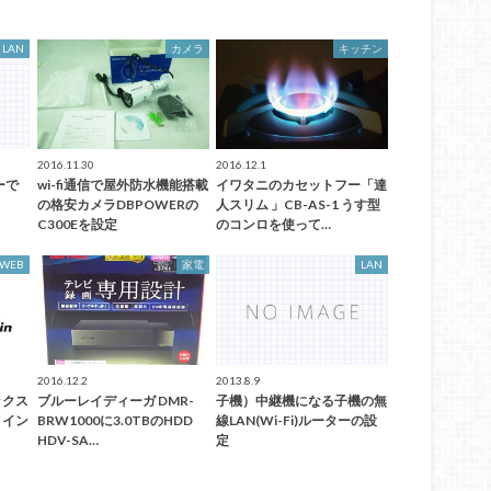
LAN
カメラ
キッチン
2016.11.30
2016.12.1
ターで
wi-fi通信で屋外防水機能搭載
イワタニのカセットフー「達
の格安カメラDBPOWERの
人スリム 」CB-AS-1 うす型
C300Eを設定
のコンロを使って…
WEB
家電
LAN
2016.12.2
2013.8.9
ックス
ブルーレイディーガ DMR-
子機）中継機になる子機の無
メイン
BRW1000に3.0TBのHDD
線LAN(Wi-Fi)ルーターの設
HDV-SA…
定