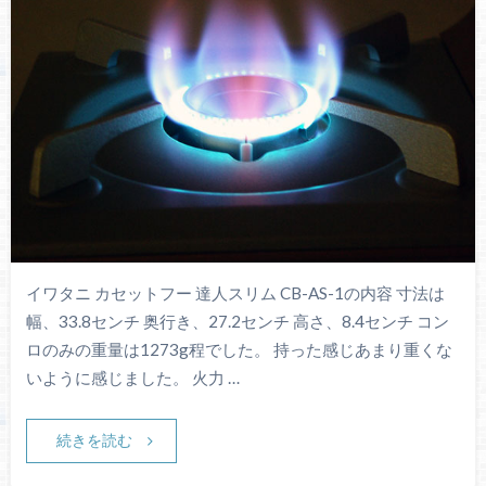
イワタニ カセットフー 達人スリム CB-AS-1の内容 寸法は
幅、33.8センチ 奥行き、27.2センチ 高さ、8.4センチ コン
ロのみの重量は1273g程でした。 持った感じあまり重くな
いように感じました。 火力 …
続きを読む