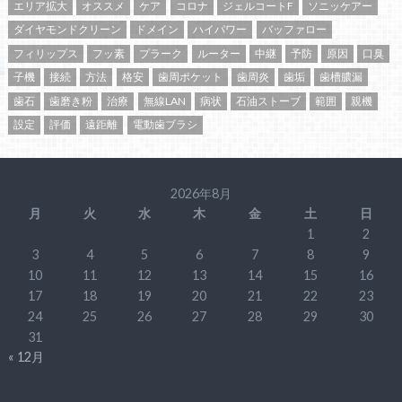
エリア拡大
オススメ
ケア
コロナ
ジェルコートF
ソニッケアー
ダイヤモンドクリーン
ドメイン
ハイパワー
バッファロー
フィリップス
フッ素
プラーク
ルーター
中継
予防
原因
口臭
子機
接続
方法
格安
歯周ポケット
歯周炎
歯垢
歯槽膿漏
歯石
歯磨き粉
治療
無線LAN
病状
石油ストーブ
範囲
親機
設定
評価
遠距離
電動歯ブラシ
2026年8月
月
火
水
木
金
土
日
1
2
3
4
5
6
7
8
9
10
11
12
13
14
15
16
17
18
19
20
21
22
23
24
25
26
27
28
29
30
31
« 12月