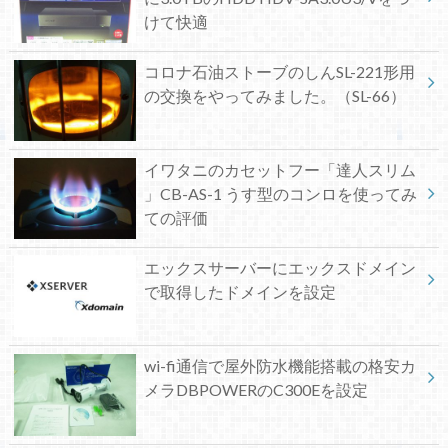
けて快適
コロナ石油ストーブのしんSL-221形用
の交換をやってみました。（SL-66）
イワタニのカセットフー「達人スリム
」CB-AS-1 うす型のコンロを使ってみ
ての評価
エックスサーバーにエックスドメイン
で取得したドメインを設定
wi-fi通信で屋外防水機能搭載の格安カ
メラDBPOWERのC300Eを設定