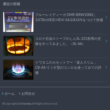
最近の投稿
ブルーレイディーガ DMR-BRW1000に
3.0TBのHDD HDV-SA3.0U3/Vをつけて快適
コロナ石油ストーブのしんSL-221形用の交
換をやってみました。（SL-66）
イワタニのカセットフー「達人スリム 」
CB-AS-1 うす型のコンロを使ってみての評
価
ホーム
お問合せ
©Copyright2026
torima
.All Rights Reserved.