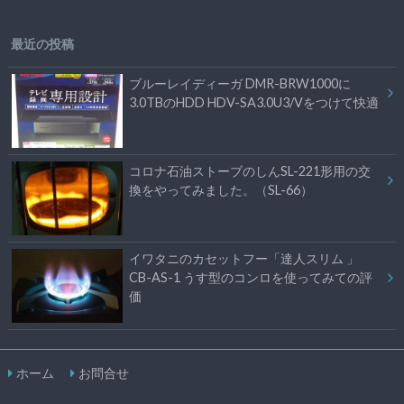
最近の投稿
ブルーレイディーガ DMR-BRW1000に
3.0TBのHDD HDV-SA3.0U3/Vをつけて快適
コロナ石油ストーブのしんSL-221形用の交
換をやってみました。（SL-66）
イワタニのカセットフー「達人スリム 」
CB-AS-1 うす型のコンロを使ってみての評
価
ホーム
お問合せ