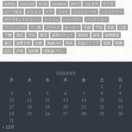
buffalo
ConCool
SL-66
standard
Wi-Fi
つなぎ方
やり方
エリア拡大
オススメ
ケア
コロナ
ジェルコートF
ソニッケアー
ダイヤモンドクリーン
ドメイン
ハイパワー
バッファロー
フィリップス
フッ素
プラーク
ルーター
中継
予防
原因
口臭
子機
接続
方法
格安
歯周ポケット
歯周炎
歯垢
歯槽膿漏
歯石
歯磨き粉
治療
無線LAN
病状
石油ストーブ
範囲
親機
設定
評価
遠距離
電動歯ブラシ
2026年8月
月
火
水
木
金
土
日
1
2
3
4
5
6
7
8
9
10
11
12
13
14
15
16
17
18
19
20
21
22
23
24
25
26
27
28
29
30
31
« 12月