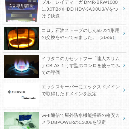
ブルーレイディーガ DMR-BRW1000
に3.0TBのHDD HDV-SA3.0U3/Vをつ
けて快適
コロナ石油ストーブのしんSL-221形用
の交換をやってみました。（SL-66）
イワタニのカセットフー「達人スリム
」CB-AS-1 うす型のコンロを使ってみ
ての評価
エックスサーバーにエックスドメイン
で取得したドメインを設定
wi-fi通信で屋外防水機能搭載の格安カ
メラDBPOWERのC300Eを設定