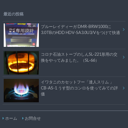
最近の投稿
ブルーレイディーガ DMR-BRW1000に
3.0TBのHDD HDV-SA3.0U3/Vをつけて快適
コロナ石油ストーブのしんSL-221形用の交
換をやってみました。（SL-66）
イワタニのカセットフー「達人スリム 」
CB-AS-1 うす型のコンロを使ってみての評
価
ホーム
お問合せ