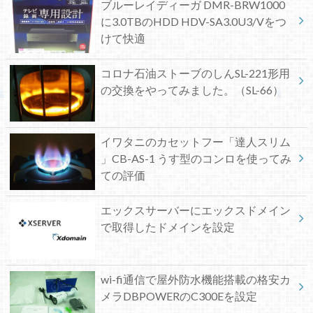
ブルーレイディーガ DMR-BRW1000
に3.0TBのHDD HDV-SA3.0U3/Vをつ
けて快適
コロナ石油ストーブのしんSL-221形用
の交換をやってみました。（SL-66）
イワタニのカセットフー「達人スリム
」CB-AS-1 うす型のコンロを使ってみ
ての評価
エックスサーバーにエックスドメイン
で取得したドメインを設定
wi-fi通信で屋外防水機能搭載の格安カ
メラDBPOWERのC300Eを設定