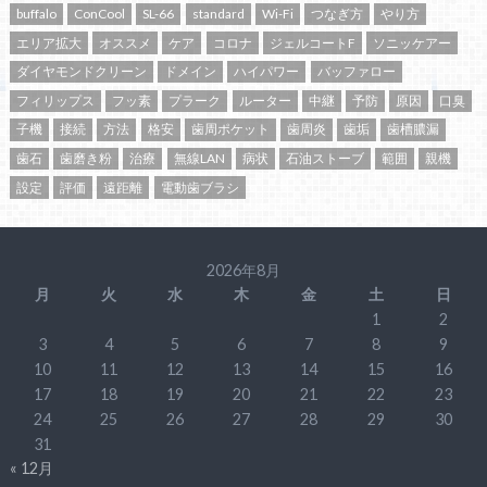
buffalo
ConCool
SL-66
standard
Wi-Fi
つなぎ方
やり方
エリア拡大
オススメ
ケア
コロナ
ジェルコートF
ソニッケアー
ダイヤモンドクリーン
ドメイン
ハイパワー
バッファロー
フィリップス
フッ素
プラーク
ルーター
中継
予防
原因
口臭
子機
接続
方法
格安
歯周ポケット
歯周炎
歯垢
歯槽膿漏
歯石
歯磨き粉
治療
無線LAN
病状
石油ストーブ
範囲
親機
設定
評価
遠距離
電動歯ブラシ
2026年8月
月
火
水
木
金
土
日
1
2
3
4
5
6
7
8
9
10
11
12
13
14
15
16
17
18
19
20
21
22
23
24
25
26
27
28
29
30
31
« 12月