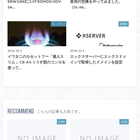
BRW1000に3.0TBのHDD HDV-
形用の交換をやってみました。
SA…
（SL-66…
キッチン
WEB
2016.12.1
2016.12.1
イワタニのカセットフー「達人ス
エックスサーバーにエックスドメ
リム 」CB-AS-1 うす型のコンロを
インで取得したドメインを設定
使って…
RECOMMEND
こちらの記事も人気です。
LAN
LAN