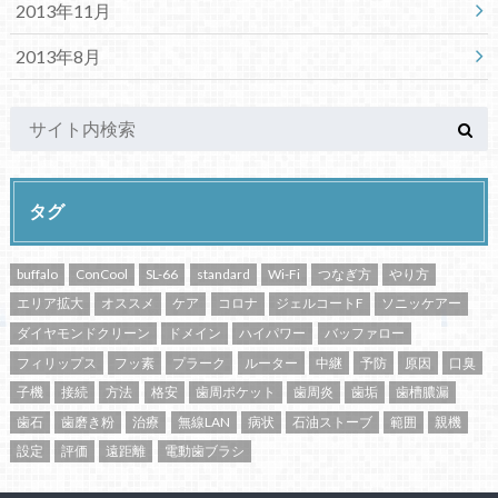
2013年11月
2013年8月
タグ
buffalo
ConCool
SL-66
standard
Wi-Fi
つなぎ方
やり方
エリア拡大
オススメ
ケア
コロナ
ジェルコートF
ソニッケアー
ダイヤモンドクリーン
ドメイン
ハイパワー
バッファロー
フィリップス
フッ素
プラーク
ルーター
中継
予防
原因
口臭
子機
接続
方法
格安
歯周ポケット
歯周炎
歯垢
歯槽膿漏
歯石
歯磨き粉
治療
無線LAN
病状
石油ストーブ
範囲
親機
設定
評価
遠距離
電動歯ブラシ