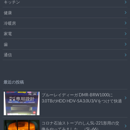
キッチン
健康
冷暖房
家電
歯
通信
最近の投稿
ブルーレイディーガ DMR-BRW1000に
3.0TBのHDD HDV-SA3.0U3/Vをつけて快適
コロナ石油ストーブのしんSL-221形用の交
換をやってみました。（SL-66）