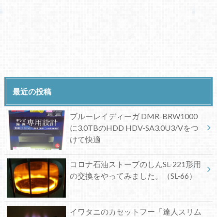
最近の投稿
ブルーレイディーガ DMR-BRW1000
に3.0TBのHDD HDV-SA3.0U3/Vをつ
けて快適
コロナ石油ストーブのしんSL-221形用
の交換をやってみました。（SL-66）
イワタニのカセットフー「達人スリム