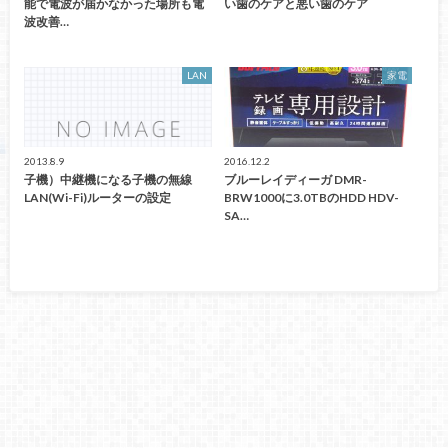
能で電波が届かなかった場所も電
い歯のケアと悪い歯のケア
波改善…
LAN
家電
2013.8.9
2016.12.2
子機）中継機になる子機の無線
ブルーレイディーガ DMR-
LAN(Wi-Fi)ルーターの設定
BRW1000に3.0TBのHDD HDV-
SA…