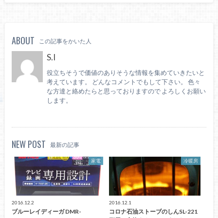
ABOUT
この記事をかいた人
S.I
役立ちそうで価値のありそうな情報を集めていきたいと
考えています。 どんなコメントでもして下さい。 色々
な方達と絡めたらと思っておりますので よろしくお願い
します。
NEW POST
最新の記事
家電
冷暖房
2016.12.2
2016.12.1
ブルーレイディーガ DMR-
コロナ石油ストーブのしんSL-221