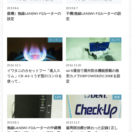
2013.8.6
2013.8.7
親機）無線LAN(Wi-Fi)ルーターの
子機)無線LAN(Wi-Fi)ルーターの設
設定
定
キッチン
カメラ
2016.12.1
2016.11.30
イワタニのカセットフー「達人ス
wi-fi通信で屋外防水機能搭載の格
リム 」CB-AS-1 うす型のコンロを
安カメラDBPOWERのC300Eを設
使って…
定
LAN
健康
2013.8.1
2013.11.5
無線LAN(Wi-Fi)ルーターの中継機
歯周病治療が終わった記録 | 正し