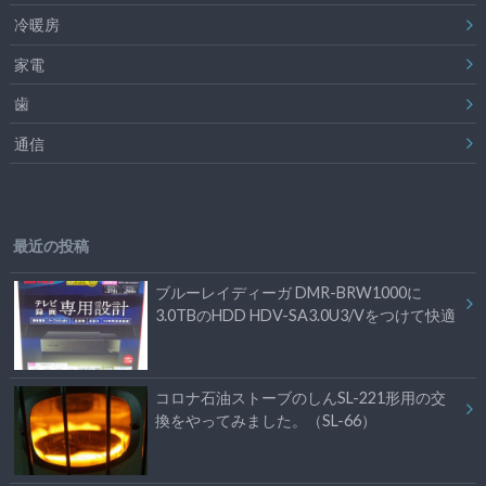
冷暖房
家電
歯
通信
最近の投稿
ブルーレイディーガ DMR-BRW1000に
3.0TBのHDD HDV-SA3.0U3/Vをつけて快適
コロナ石油ストーブのしんSL-221形用の交
換をやってみました。（SL-66）