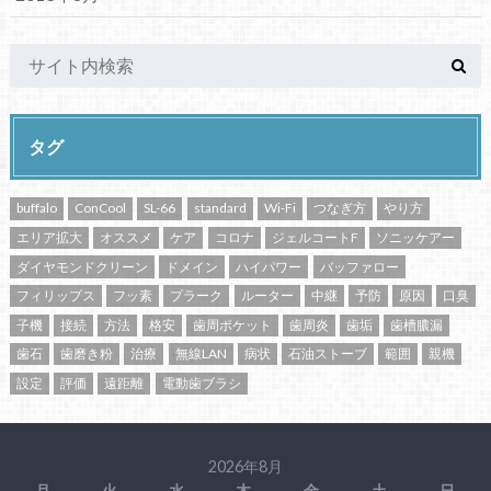
タグ
buffalo
ConCool
SL-66
standard
Wi-Fi
つなぎ方
やり方
エリア拡大
オススメ
ケア
コロナ
ジェルコートF
ソニッケアー
ダイヤモンドクリーン
ドメイン
ハイパワー
バッファロー
フィリップス
フッ素
プラーク
ルーター
中継
予防
原因
口臭
子機
接続
方法
格安
歯周ポケット
歯周炎
歯垢
歯槽膿漏
歯石
歯磨き粉
治療
無線LAN
病状
石油ストーブ
範囲
親機
設定
評価
遠距離
電動歯ブラシ
2026年8月
月
火
水
木
金
土
日