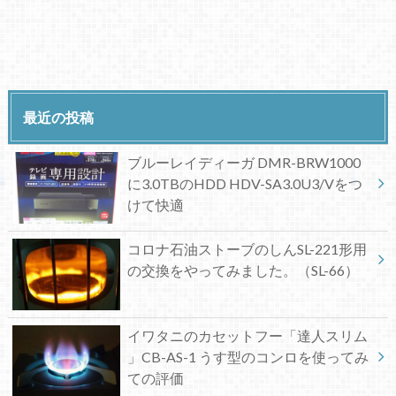
最近の投稿
ブルーレイディーガ DMR-BRW1000
に3.0TBのHDD HDV-SA3.0U3/Vをつ
けて快適
コロナ石油ストーブのしんSL-221形用
の交換をやってみました。（SL-66）
イワタニのカセットフー「達人スリム
」CB-AS-1 うす型のコンロを使ってみ
ての評価