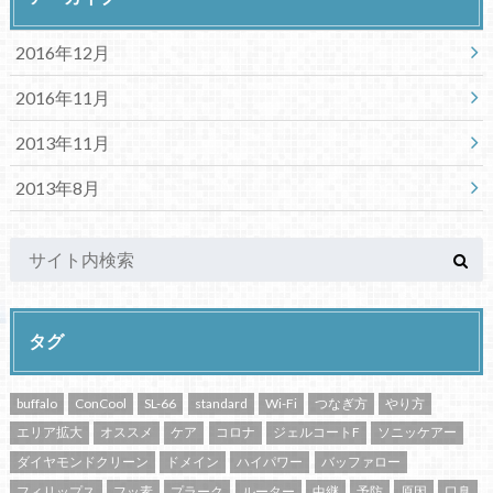
2016年12月
2016年11月
2013年11月
2013年8月
タグ
buffalo
ConCool
SL-66
standard
Wi-Fi
つなぎ方
やり方
エリア拡大
オススメ
ケア
コロナ
ジェルコートF
ソニッケアー
ダイヤモンドクリーン
ドメイン
ハイパワー
バッファロー
フィリップス
フッ素
プラーク
ルーター
中継
予防
原因
口臭