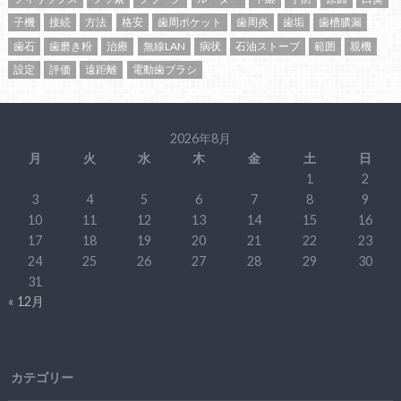
子機
接続
方法
格安
歯周ポケット
歯周炎
歯垢
歯槽膿漏
歯石
歯磨き粉
治療
無線LAN
病状
石油ストーブ
範囲
親機
設定
評価
遠距離
電動歯ブラシ
2026年8月
月
火
水
木
金
土
日
1
2
3
4
5
6
7
8
9
10
11
12
13
14
15
16
17
18
19
20
21
22
23
24
25
26
27
28
29
30
31
« 12月
カテゴリー