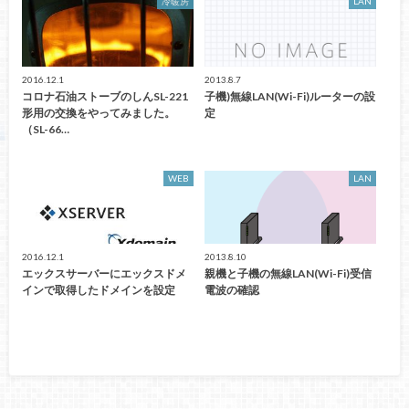
冷暖房
LAN
2016.12.1
2013.8.7
コロナ石油ストーブのしんSL-221
子機)無線LAN(Wi-Fi)ルーターの設
形用の交換をやってみました。
定
（SL-66…
WEB
LAN
2016.12.1
2013.8.10
エックスサーバーにエックスドメ
親機と子機の無線LAN(Wi-Fi)受信
インで取得したドメインを設定
電波の確認