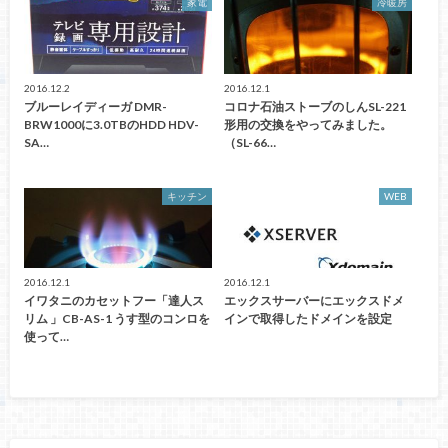
家電
冷暖房
2016.12.2
2016.12.1
ブルーレイディーガ DMR-
コロナ石油ストーブのしんSL-221
BRW1000に3.0TBのHDD HDV-
形用の交換をやってみました。
SA…
（SL-66…
キッチン
WEB
2016.12.1
2016.12.1
イワタニのカセットフー「達人ス
エックスサーバーにエックスドメ
リム 」CB-AS-1 うす型のコンロを
インで取得したドメインを設定
使って…