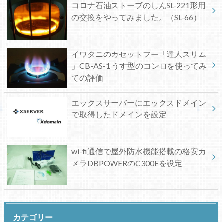
コロナ石油ストーブのしんSL-221形用
の交換をやってみました。（SL-66）
イワタニのカセットフー「達人スリム
」CB-AS-1 うす型のコンロを使ってみ
ての評価
エックスサーバーにエックスドメイン
で取得したドメインを設定
wi-fi通信で屋外防水機能搭載の格安カ
メラDBPOWERのC300Eを設定
カテゴリー