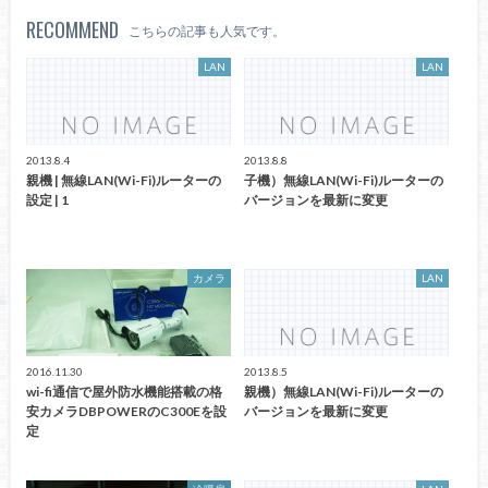
RECOMMEND
こちらの記事も人気です。
LAN
LAN
2013.8.4
2013.8.8
親機 | 無線LAN(Wi-Fi)ルーターの
子機）無線LAN(Wi-Fi)ルーターの
設定 | 1
バージョンを最新に変更
カメラ
LAN
2016.11.30
2013.8.5
wi-fi通信で屋外防水機能搭載の格
親機）無線LAN(Wi-Fi)ルーターの
安カメラDBPOWERのC300Eを設
バージョンを最新に変更
定