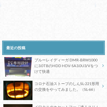
最近の投稿
ブルーレイディーガ DMR-BRW1000
に3.0TBのHDD HDV-SA3.0U3/Vをつ
けて快適
コロナ石油ストーブのしんSL-221形用
の交換をやってみました。（SL-66）
イワタニのカセットフー「達人スリム