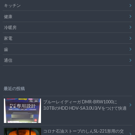
キッチン
健康
冷暖房
家電
歯
通信
最近の投稿
ブルーレイディーガ DMR-BRW1000に
3.0TBのHDD HDV-SA3.0U3/Vをつけて快適
コロナ石油ストーブのしんSL-221形用の交