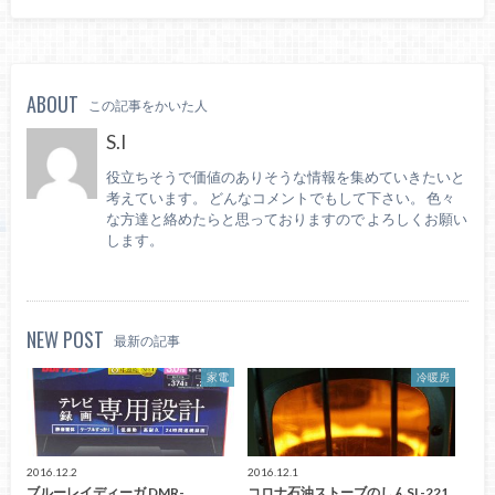
ABOUT
この記事をかいた人
S.I
役立ちそうで価値のありそうな情報を集めていきたいと
考えています。 どんなコメントでもして下さい。 色々
な方達と絡めたらと思っておりますので よろしくお願い
します。
NEW POST
最新の記事
家電
冷暖房
2016.12.2
2016.12.1
ブルーレイディーガ DMR-
コロナ石油ストーブのしんSL-221