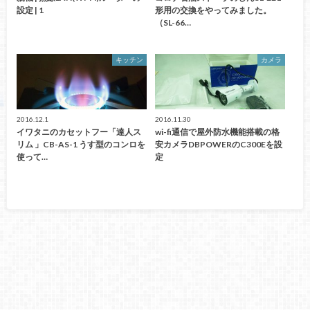
設定 | 1
形用の交換をやってみました。
（SL-66…
キッチン
カメラ
2016.12.1
2016.11.30
イワタニのカセットフー「達人ス
wi-fi通信で屋外防水機能搭載の格
リム 」CB-AS-1 うす型のコンロを
安カメラDBPOWERのC300Eを設
使って…
定