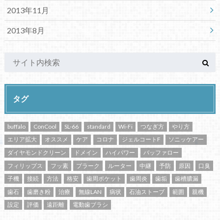
2013年11月
2013年8月
タグ
buffalo
ConCool
SL-66
standard
Wi-Fi
つなぎ方
やり方
エリア拡大
オススメ
ケア
コロナ
ジェルコートF
ソニッケアー
ダイヤモンドクリーン
ドメイン
ハイパワー
バッファロー
フィリップス
フッ素
プラーク
ルーター
中継
予防
原因
口臭
子機
接続
方法
格安
歯周ポケット
歯周炎
歯垢
歯槽膿漏
歯石
歯磨き粉
治療
無線LAN
病状
石油ストーブ
範囲
親機
設定
評価
遠距離
電動歯ブラシ