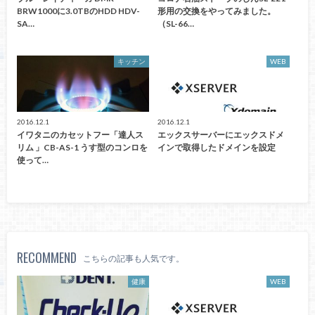
BRW1000に3.0TBのHDD HDV-
形用の交換をやってみました。
SA…
（SL-66…
キッチン
WEB
2016.12.1
2016.12.1
イワタニのカセットフー「達人ス
エックスサーバーにエックスドメ
リム 」CB-AS-1 うす型のコンロを
インで取得したドメインを設定
使って…
RECOMMEND
こちらの記事も人気です。
健康
WEB