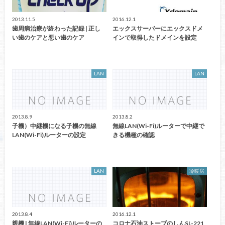
2013.11.5
2016.12.1
歯周病治療が終わった記録 | 正し
エックスサーバーにエックスドメ
い歯のケアと悪い歯のケア
インで取得したドメインを設定
LAN
LAN
2013.8.9
2013.8.2
子機）中継機になる子機の無線
無線LAN(Wi-Fi)ルーターで中継で
LAN(Wi-Fi)ルーターの設定
きる機種の確認
LAN
冷暖房
2013.8.4
2016.12.1
親機 | 無線LAN(Wi-Fi)ルーターの
コロナ石油ストーブのしんSL-221